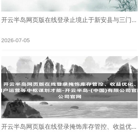
开云半岛网页版在线登录止境止于新安县与三门峡交壤处-开云半岛·(中国)有限公司官网
2026-07-05
开云半岛网页版在线登录掩饰库存管控、收益优化、用户运营等中枢谋划才能-开云半岛·(中国)有限公司官网