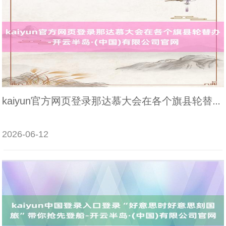
kaiyun官方网页登录那达慕大会在各个旗县轮替办-开云半岛·(中国)有限公司官网
2026-06-12