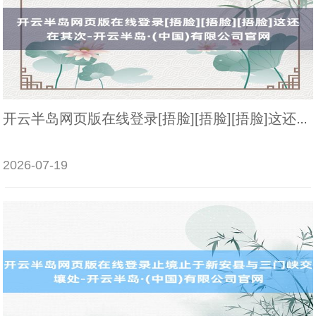
开云半岛网页版在线登录[捂脸][捂脸][捂脸]这还在其次-开云半岛·(中国)有限公司官网
2026-07-19