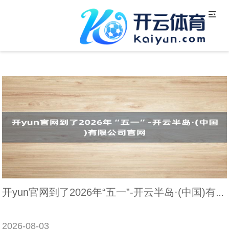
开yun官网到了2026年“五一”-开云半岛·(中国)有限公司官网
2026-08-03