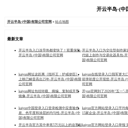
开云半岛·(中国
开云半岛·(中国)有限公司官网
»
站点地图
最新文章
开云半岛入口连导热都变快了！双重保险-
开云半岛入口为交往型创作家
开云半岛·(中国)有限公司官网
代链上创作与交易化器具包-开
国)有限公司官网
kaiyun网址这距离《指环王：护戒使臣》
kaiyun在线登录入口我军更
上映已畴昔高出25年-开云半岛·(中国)有限
箭弹初度公开现世-开云半岛·(
公司官网
司官网
kaiyun网址包括转载、摘编、复制或开垦
开yun官网到了2026年“五一”-
镜像-开云半岛·(中国)有限公司官网
国)有限公司官网
kaiyun中国登录入口登录检测中应查验色
kaiyun官方网站登录入口平
差、色牢度和涂层的均匀性-开云半岛·(中
15家企业-开云半岛·(中国)有
国)有限公司官网
开云半岛官方其中单笔5万元以上的迫害贴
kaiyun官方网站登录入口举报