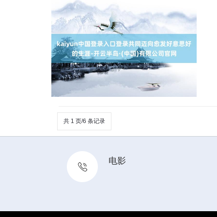
共 1 页/6 条记录
电影