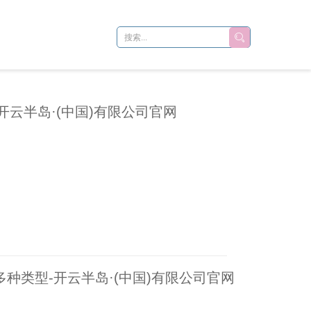
开云半岛·(中国)有限公司官网
种类型-开云半岛·(中国)有限公司官网